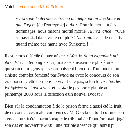
Voici la
version de M. Glöckner
:
«
Lorsque le dernier entretien de négociation a échoué et
que l'agent
[de l'entreprise]
a dit : "
Pour le montant des
dommages, nous faisons moitié-moitié
", il m'a lancé : "
Que
se passe-t-il dans votre couple ?
" Ma réponse : "
Je ne suis
quand même pas marié avec Syngenta !
"
»
Il est certes difficile d'interpréter : «
Was ist denn eigentlich mit
ihrer Ehe?
» (en anglais
ici
), mais cela ressemble plus à une
question entre gens qui se connaissent bien qu'à l'annonce d'un
sinistre complot fomenté par
Syngenta
avec le concours de son
ex-épouse. Cette dernière ne vivait-elle pas, selon lui, «
chez les
lobbyistes de l'industrie
» et n'a-t-elle pas porté plainte au
printemps 2003 sous la direction d'un nouvel avocat ?
Bien sûr la condamnation à de la prison ferme a aussi été le fruit
de circonstances malencontreuses : M. Glöckner, tout comme son
avocat, aurait été absent lorsque le tribunal de Francfort avait jugé
son cas en novembre 2005, une double absence qui aurait pu