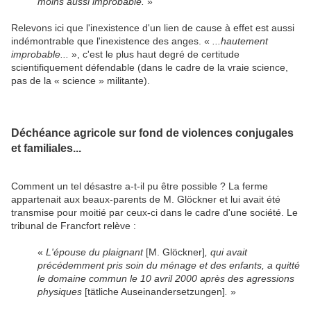
moins aussi improbable.
»
Relevons ici que l'inexistence d'un lien de cause à effet est aussi
indémontrable que l'inexistence des anges. «
...hautement
improbable...
», c'est le plus haut degré de certitude
scientifiquement défendable (dans le cadre de la vraie science,
pas de la « science » militante).
Déchéance agricole sur fond de violences conjugales
et familiales...
Comment un tel désastre a-t-il pu être possible ? La ferme
appartenait aux beaux-parents de M. Glöckner et lui avait été
transmise pour moitié par ceux-ci dans le cadre d'une société. Le
tribunal de Francfort relève :
«
L'épouse du plaignant
[M. Glöckner]
, qui avait
précédemment pris soin du ménage et des enfants, a quitté
le domaine commun le 10 avril 2000 après des agressions
physiques
[tätliche Auseinandersetzungen]
.
»