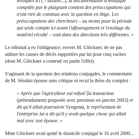
invoqués ici
[ ? bizarre...],
la documentation scientifique
compilée par le plaignant contient des préoccupations qui
n'ont rien de commun avec la question en litige. Les
préoccupations des chercheurs – au moins pour la période
qui seule compte ici avant l'affouragement et l'ensilage du
matériel récolté – vont dans des directions très différentes.
»
Le tribunal a eu l'obligeance, envers M. Glöckner, de ne pas
utiliser les causes de décès rapportées par lui pour cinq vaches
(dont M. Glöckner a contesté en partie l'effet).
S'agissant de la question des relations conjugales, le commentaire
de M. Séralini épouse sans critique ni recul la thèse du complot :
«
Après que l'agriculteur eut refusé
[la transaction
(prétendument) proposée avec pressions en janvier 2003]
et
dit qu'il allait poursuivre
Syngenta
, le représentant de
l'entreprise lui a dit qu'il y avait quelque chose qui allait
mal avec son épouse.
»
Mme Glöckner avait quitté le domicile conjugal le 10 avril 2000...