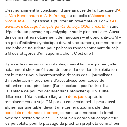
C'est notamment la conclusion d'une analyse de la littérature d'
A.
L. Van Eenennaam et A. E. Young
, ou de celle d'
Alessandro
Nicolia
et al
.
L'Expansion
a pu titrer en novembre 2012 : «
Les
animaux d'élevage français gavés de soja OGM importé
» sans
dépeindre un paysage apocalyptique sur le plan sanitaire. Aucun
de nos ministres notoirement démagogues – et donc anti-OGM –
n'a pris d'initiative symbolique devant une caméra, comme retirer
une boite de nourriture pour poissons rouges contenant du soja
GM des étagères d'un supermarché... C'est dire !
Il y a certes des voix discordantes, mais il faut s'expatrier ; aller
notamment chez un éleveur de porcs danois dont l'exploitation
est le rendez-vous incontournable de tous ces « journalistes
d'investigation » prêcheurs d'apocalypse pour cause de
militantisme ou, pire, lucre (l'un n'excluant pas l'autre). Il a
l'avantage de pouvoir déclarer sans broncher qu'il y a une
différence d'état sanitaire flagrante
deux jours
après le
remplacement du soja GM par du conventionnel. Il peut aussi
aligner sur une table, devant une caméra gourmande, des
porcelets morts-nés difformes
, comme une mercière le ferait
avec ses pelotes de laine... Ils sont bien gardés au congélateur,
les porcelets, pour le passage du prochain prophète de malheur.