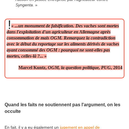
Syngenta.
»
!
«
...un monument de falsification. Des vaches sont mortes
dans l'exploitation d'un agriculteur en Allemagne après
consommation de maïs OGM. Remarquez la contradiction
avec le début du reportage sur les aliments dérivés de vaches
ayant consommé des OGM : pourquoi ne sont-elles pas
mortes, celles-là ?...
»
Marcel Kuntz,
OGM, la question politique, PUG
, 2014
nd les faits ne soutiennent pas l'argument, on les
Qua
occulte
En fait, il y a eu également un
jugement en appel de