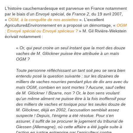
L'histoire cauchemardesque est parvenue en France notamment
par le biais d'un
Envoyé spécial
, de
France 2
, du 19 avril 2007,
«
OGM, à la conquête de nos assiettes
». L'excellent
Agriculture&Environnement
en a proposé un démontage, «
OGM
: Envoyé spécial ou Envoyé spécieux ?
» M. Gil Rivière-Wekstein
écrivait notamment :
«
Or, qui peut croire un seul instant que la mort des douze
vaches de M. Glöckner puisse être attribuée à un maïs
OGM ?
Toute personne réfléchissant un tant soit peu se sera bien
entendu posé la question suivante : sur les dizaines de
milliers de vaches nourries pendant plus de dix ans avec du
maïs OGM, combien en sont mortes ? Aucune, sauf celles
de M. Glöckner ! Bizarre, non ? Or, le bon sens voulant
qu’un même aliment ne puisse être à la fois inoffensif pour
des milliers de vaches et toxique pour les seules douze de
M. Glöckner, déjà en 2002, l’accusation semblait assez
suspecte ! Depuis, l’énigme a été résolue. Pour s’en
assurer, il suffit de se procurer le jugement du tribunal de
Giessen (Allemagne), où cette affaire a été jugée suite à
l’action en justice entreprise par l’agriculteur contre