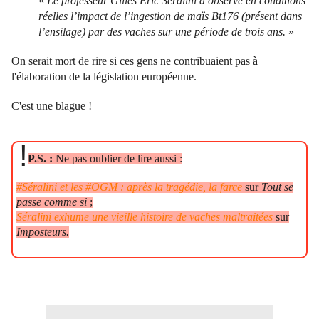
«
Le professeur Gilles Eric Séralini a observé en conditions
réelles l’impact de l’ingestion de maïs Bt176 (présent dans
l’ensilage) par des vaches sur une période de trois ans.
»
On serait mort de rire si ces gens ne contribuaient pas à
l'élaboration de la législation européenne.
C'est une blague !
!
P.S. :
Ne pas oublier de lire aussi :
#Séralini et les #OGM : après la tragédie, la farce
sur
Tout se
passe comme si
;
Séralini exhume une vieille histoire de vaches maltraitées
sur
Imposteurs.