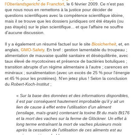
l'
Oberlandsgericht
de Francfort
, le 6 février 2009. Ce n'est pas
que nous nous en remettons à la justice pour décider de
questions scientifiques avec la compétence scientifique idoine,
mais il se trouve que les dossiers juridiques ont été étayés (ou
pas étayés) sur le plan scientifique... et que l'affaire ne souffre
d'aucune discussion.
Il y a également un résumé factuel sur le site
Biosicherheit
, et, en
anglais,
GMO-Safety
. En bref : gestion lamentable du troupeau ;
alimentation de mauvaise qualité sanitaire et déséquilibrée, avec
taux élevé de mycotoxines et présence de bactéries botuliques ;
transition abrupte d'un régime alimentaire à l'autre ; carences en
minéraux ; suralimentation (avec un excès de 25 % pour l'énergie
et 45 % pour les protéines). N'en jetez plus ! Selon la conclusion
du
Robert-Koch-Institut
;
«
Sur la base des données et des informations disponibles,
il est par conséquent hautement improbable qu'il y ait un
lien de cause à effet entre l'utilisation d'un aliment
(ensilage, maïs-grain) contenant la toxine Bt du maïs Bt176
et la mort des vaches sur la ferme de Glöckner. Un effet à
long terme entraînant la mort de vaches plusieurs mois
après la cessation de l'utilisation de ces aliments est au