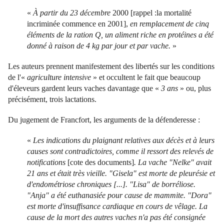
«
À partir du 23 décembre
2000 [rappel :la mortalité
incriminée commence en 2001],
en remplacement de cinq
éléments de la ration Q, un aliment riche en protéines a été
donné à raison de 4 kg par jour et par vache.
»
Les auteurs prennent manifestement des libertés sur les conditions
de l'«
agriculture intensive
» et occultent le fait que beaucoup
d'éleveurs gardent leurs vaches davantage que «
3 ans
» ou, plus
précisément, trois lactations.
Du jugement de Francfort, les arguments de la défenderesse :
«
Les indications du plaignant relatives aux décès et à leurs
causes sont contradictoires, comme il ressort des relevés de
notifications
[cote des documents]
. La vache "Nelke" avait
21 ans et était très vieille. "Gisela" est morte de pleurésie et
d'endométriose chroniques [...]. "Lisa" de borréliose.
"Anja" a été euthanasiée pour cause de mammite. "Dora"
est morte d'insuffisance cardiaque en cours de vêlage. La
cause de la mort des autres vaches n'a pas été consignée