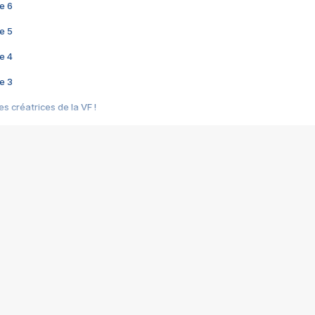
e 6
e 5
e 4
e 3
s créatrices de la VF !
e 2
e 1
e Mektoub My Love arrive enfin ! Rencontre avec Shaïn Boumedine et Sal
i : après Toni en famille
elle réalise le bouleversant Dites lui que je l'aime
ais ! Rencontre autour de Vie privée de Rebecca Zlotowski
 de Marguerite, Grave... Rencontre avec Ella Rumpf
 Les Rêveurs, un film intime sur la santé mentale