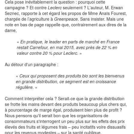
Cela pose inévitablement la question : pourquoi cette
campagne ? Et contre
Leclerc
seulement ? L'auteur, M. Erwan
Seznec, rapporte à cet égard les propos de Mme Anaïs Fourest,
chargée de l’agriculture à
Greenpeace
. Sans insister. Mais une
note en bas de page rappelle que, contrairement aux dires de la
dame,
«
En pratique, le leader en parts de marché en France
restait Carrefour, en mai 2015, avec près de 22 % en
valeur contre 20 % pour Leclerc.
»
Au détour d'un paragraphe :
«
Ceux qui proposent des produits bio sont les bienvenus
en grande distribution, ce segment est en croissance
régulière.
»
Comment interpréter cela ? Serait-ce que la grande distribution
se frotte les mains devant des produits beaucoup plus chers qui,
à pourcentage de marge égal, produisent bien plus de profit ?
Nous pensons qu'il serait bon que les organisations de
consommateurs s'interrogent un peu plus sur les effets des prix
élevés des fruits et légumes frais – peu incitatifs voire dissuasifs
pour les revenus modestes – sur la santé publique.