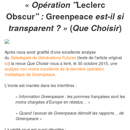
«
Leclerc
Opération "
Obscur
Greenpeace
" :
est-il si
(
)
transparent ? »
Que Choisir
Après nous avoir gratifié d'une excellente analyse
du
Saladegate
de
Générations Futures
(texte de l'article original
ici
) la revue
Que Choisir
nous a livré, le 30 octobre 2015, une
analyse non moins excellente de la dernière opération
médiatique de
Greenpeace
.
L'ironie est maniée dans les intertitres :
«
Information Greenpeace : les pommes françaises sont les
moins chargées d’Europe en résidus…
»
«
Quand l’avocat de Greenpeace démolit les rapports… de
Greenpeace
»
La vérité crue est aussi dévoilée :