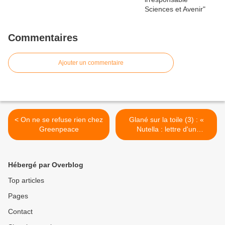
Commentaires
Ajouter un commentaire
< On ne se refuse rien chez
Glané sur la toile (3) : «
Greenpeace
Nutella : lettre d'un
ingénieur agronome à
Ségolène Royal » >
Hébergé par Overblog
Top articles
Pages
Contact