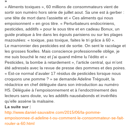
»
« Aliments toxiques », 60 millions de consommateurs vient de
sortir son numéro hors série de juillet aout. Sa une est à gerber :
une tête de mort dans l’assiette et « Ces aliments qui nous
empoisonnent » en gros titre. « Perturbateurs endocriniens,
pesticides, additifs » pour le sous titre et en cadeau Bonux, un
guide pratique à lire dans les égouts parisiens ou sur les plages
mazoutées: « toxique, pas toxique, faites le tri grâce à 60 ».
Le marronnier des pesticides est de sortie. On sent le racolage et
les grosses ficelles. Mais conscience professionnelle oblige, je
me suis bouché le nez et j’ai quand même lu l’édito et «
Pesticides, la bombe à retardement », l’article central, qui m’ont
été adressés avec la revue de presse des pommes et des poires.
« Est-ce normal d’avaler 17 résidus de pesticides lorsque nous
croquons une pomme ? » se demande Adeline Trégouët, la
rédactrice en chef déléguée dans son introduction au numéro
HS. Déléguée à l’empoisonnement et à l’endoctrinement des
lecteurs sans doute, vu les additifs nauséabonds et invérifiés
qu’elle assène la malsaine.
La suite sur :
http://www.daniel-sauvaitre.com/2015/06/la-pomme-
empoisonnee-d-adeline-t-ou-comment-le-consommateur-se-fait-
rouler-a-60.html