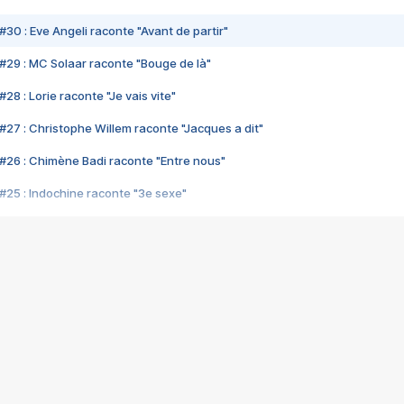
#30 : Eve Angeli raconte "Avant de partir"
#29 : MC Solaar raconte "Bouge de là"
28 : Lorie raconte "Je vais vite"
#27 : Christophe Willem raconte "Jacques a dit"
#26 : Chimène Badi raconte "Entre nous"
#25 : Indochine raconte "3e sexe"
#24 : Zaho raconte "C'est chelou"
#23 : Patrick Bruel raconte "Au café des délices"
#22 : Kyo raconte "Le chemin"
#21 : Nolwenn Leroy raconte "Cassé"
#20 : Patrick Hernandez raconte "Born to be alive"
#19 : Lorie raconte "Près de moi"